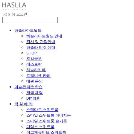
LOG IN
로그인
하슬라아트월드
하슬라아트월드 안내
전시 및 관람안내
하슬라 티켓 예매
SHOP
조각공원
레스토랑
하슬라카페
트웨니센 카페
대관 문의
미술관 체험학습
채색 체험
DIY 체험
객 실 예 약
스탠다드 스위트룸
스마일 스위트룸 아비지동
스마일 스위트룸 솔거동
디럭스 스위트룸
이그제큐티브 스위트룸