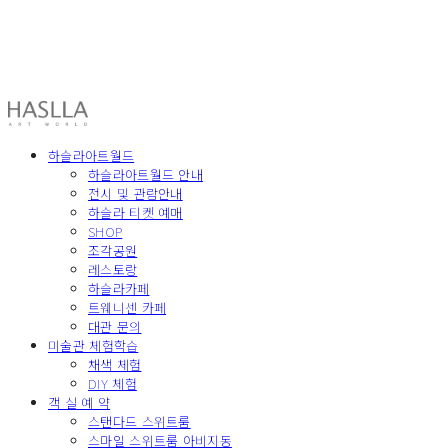
HASLLA ART WORLD
하슬라아트월드
하슬라아트월드 안내
전시 및 관람안내
하슬라 티켓 예매
SHOP
조각공원
레스토랑
하슬라카페
트웨니센 카페
대관 문의
미술관 체험학습
채색 체험
DIY 체험
객 실 예 약
스탠다드 스위트룸
스마일 스위트룸 아비지동