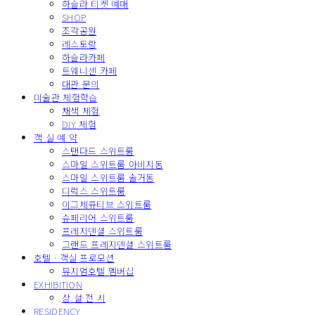
하슬라 티켓 예매
SHOP
조각공원
레스토랑
하슬라카페
트웨니센 카페
대관 문의
미술관 체험학습
채색 체험
DIY 체험
객 실 예 약
스탠다드 스위트룸
스마일 스위트룸 아비지동
스마일 스위트룸 솔거동
디럭스 스위트룸
이그제큐티브 스위트룸
슈페리어 스위트룸
프레지덴셜 스위트룸
그랜드 프레지덴셜 스위트룸
호텔 · 객실 프로모션
뮤지엄호텔 멤버십
EXHIBITION
상 설 전 시
RESIDENCY