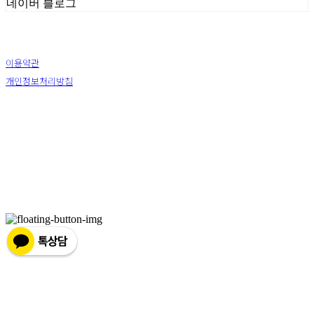
네이버 블로그
이용약관
개인정보처리방침
사업자정보확인
상호: (주) 하슬라아트월드 | 대표: 박신정 | 전화: 033-644-9411 | 이메일: ar2271@naver.com
주소: 강원 강릉시 강동면 율곡로 1441 | 사업자등록번호:
226-81-25878
| 통신판매:
2009-강원
강릉-0067
| 호스팅제공자: (주)식스샵