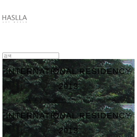
HASLLA ART WORLD
INTERNATIONAL RESIDENCY
2013
2013 하슬라 국제레지던시
INTERNATIONAL RESIDENCY
2013