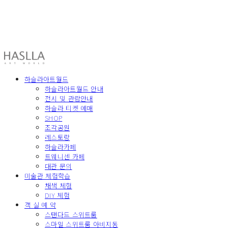
HASLLA ART WORLD
하슬라아트월드
하슬라아트월드 안내
전시 및 관람안내
하슬라 티켓 예매
SHOP
조각공원
레스토랑
하슬라카페
트웨니센 카페
대관 문의
미술관 체험학습
채색 체험
DIY 체험
객 실 예 약
스탠다드 스위트룸
스마일 스위트룸 아비지동