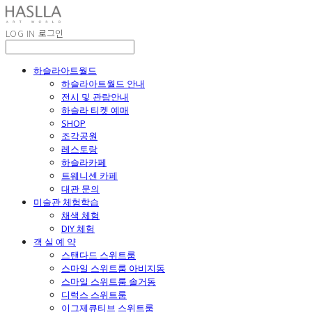
LOG IN
로그인
하슬라아트월드
하슬라아트월드 안내
전시 및 관람안내
하슬라 티켓 예매
SHOP
조각공원
레스토랑
하슬라카페
트웨니센 카페
대관 문의
미술관 체험학습
채색 체험
DIY 체험
객 실 예 약
스탠다드 스위트룸
스마일 스위트룸 아비지동
스마일 스위트룸 솔거동
디럭스 스위트룸
이그제큐티브 스위트룸