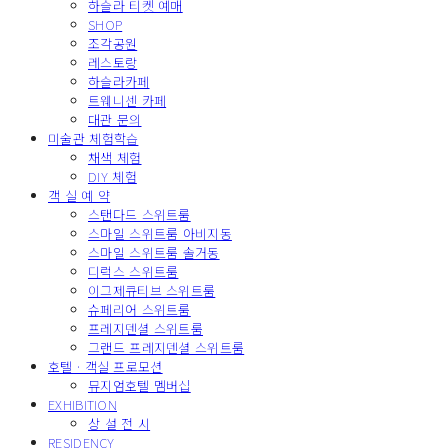
하슬라 티켓 예매
SHOP
조각공원
레스토랑
하슬라카페
트웨니센 카페
대관 문의
미술관 체험학습
채색 체험
DIY 체험
객 실 예 약
스탠다드 스위트룸
스마일 스위트룸 아비지동
스마일 스위트룸 솔거동
디럭스 스위트룸
이그제큐티브 스위트룸
슈페리어 스위트룸
프레지덴셜 스위트룸
그랜드 프레지덴셜 스위트룸
호텔 · 객실 프로모션
뮤지엄호텔 멤버십
EXHIBITION
상 설 전 시
RESIDENCY