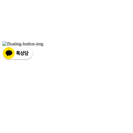
상호: (주) 하슬라아트월드 | 대표: 박신정 | 전화: 033-644-9411 | 이메일: ar2271@naver.com
주소: 강원 강릉시 강동면 율곡로 1441 | 사업자등록번호:
226-81-25878
| 통신판매:
2009-강원
강릉-0067
| 호스팅제공자: (주)식스샵