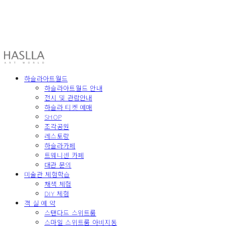
HASLLA ART WORLD
하슬라아트월드
하슬라아트월드 안내
전시 및 관람안내
하슬라 티켓 예매
SHOP
조각공원
레스토랑
하슬라카페
트웨니센 카페
대관 문의
미술관 체험학습
채색 체험
DIY 체험
객 실 예 약
스탠다드 스위트룸
스마일 스위트룸 아비지동