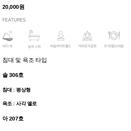
20,000원
침대 및 욕조 타입
솔 306호
침대 : 평상형
욕조 : 사각 옐로
아 207호