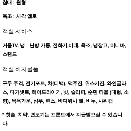
침대 : 원형
욕조 : 사각 옐로
객실 서비스
거울TV, 냉ㆍ난방 가동, 전화기,비데, 욕조, 냉장고, 미니바,
스탠드
객실 비치물품
구두 주걱, 전기포트, 차(티백), 맥주잔, 위스키잔, 와인글라
스, 다기셋트, 헤어드라이기, 빗, 슬리퍼, 순면 타올 (대형, 소
형), 목욕가운, 샴푸, 린스, 바디워시 젤, 비누, 샤워캡
* 칫솔, 치약, 면도기는 프론트에서 지급받으실 수 있습니
다.