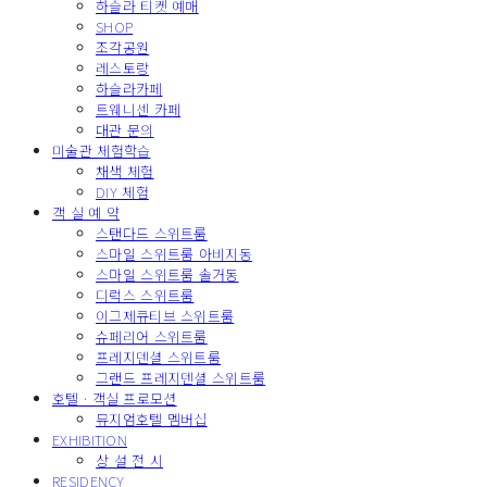
하슬라 티켓 예매
SHOP
조각공원
레스토랑
하슬라카페
트웨니센 카페
대관 문의
미술관 체험학습
채색 체험
DIY 체험
객 실 예 약
스탠다드 스위트룸
스마일 스위트룸 아비지동
스마일 스위트룸 솔거동
디럭스 스위트룸
이그제큐티브 스위트룸
슈페리어 스위트룸
프레지덴셜 스위트룸
그랜드 프레지덴셜 스위트룸
호텔 · 객실 프로모션
뮤지엄호텔 멤버십
EXHIBITION
상 설 전 시
RESIDENCY