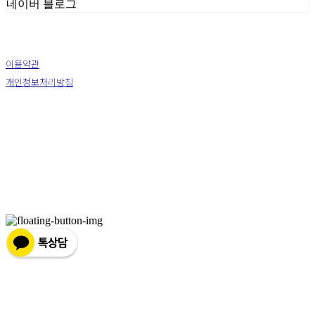
네이버 블로그
이용약관
개인정보처리방침
사업자정보확인
상호: (주) 하슬라아트월드 | 대표: 박신정 | 전화: 033-644-9411 | 이메일: ar2271@naver.com
주소: 강원 강릉시 강동면 율곡로 1441 | 사업자등록번호:
226-81-25878
| 통신판매:
2009-강원
강릉-0067
| 호스팅제공자: (주)식스샵