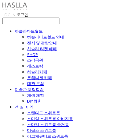
LOG IN
로그인
하슬라아트월드
하슬라아트월드 안내
전시 및 관람안내
하슬라 티켓 예매
SHOP
조각공원
레스토랑
하슬라카페
트웨니센 카페
대관 문의
미술관 체험학습
채색 체험
DIY 체험
객 실 예 약
스탠다드 스위트룸
스마일 스위트룸 아비지동
스마일 스위트룸 솔거동
디럭스 스위트룸
이그제큐티브 스위트룸