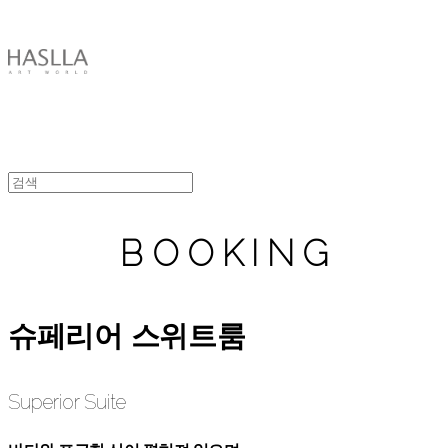
HASLLA ART WORLD
B O O K I N G
슈페리어 스위트룸
Superior Suite