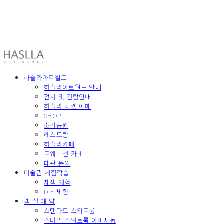
HASLLA ART WORLD
하슬라아트월드
하슬라아트월드 안내
전시 및 관람안내
하슬라 티켓 예매
SHOP
조각공원
레스토랑
하슬라카페
트웨니센 카페
대관 문의
미술관 체험학습
채색 체험
DIY 체험
객 실 예 약
스탠다드 스위트룸
스마일 스위트룸 아비지동