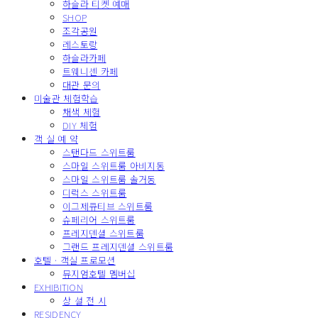
하슬라 티켓 예매
SHOP
조각공원
레스토랑
하슬라카페
트웨니센 카페
대관 문의
미술관 체험학습
채색 체험
DIY 체험
객 실 예 약
스탠다드 스위트룸
스마일 스위트룸 아비지동
스마일 스위트룸 솔거동
디럭스 스위트룸
이그제큐티브 스위트룸
슈페리어 스위트룸
프레지덴셜 스위트룸
그랜드 프레지덴셜 스위트룸
호텔 · 객실 프로모션
뮤지엄호텔 멤버십
EXHIBITION
상 설 전 시
RESIDENCY