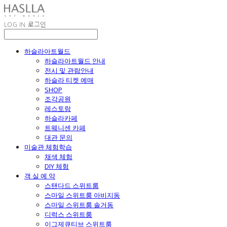
LOG IN
로그인
하슬라아트월드
하슬라아트월드 안내
전시 및 관람안내
하슬라 티켓 예매
SHOP
조각공원
레스토랑
하슬라카페
트웨니센 카페
대관 문의
미술관 체험학습
채색 체험
DIY 체험
객 실 예 약
스탠다드 스위트룸
스마일 스위트룸 아비지동
스마일 스위트룸 솔거동
디럭스 스위트룸
이그제큐티브 스위트룸