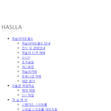
HASLLA ART WORLD
하슬라아트월드
하슬라아트월드 안내
전시 및 관람안내
하슬라 티켓 예매
SHOP
조각공원
레스토랑
하슬라카페
트웨니센 카페
대관 문의
미술관 체험학습
채색 체험
DIY 체험
객 실 예 약
스탠다드 스위트룸
스마일 스위트룸 아비지동