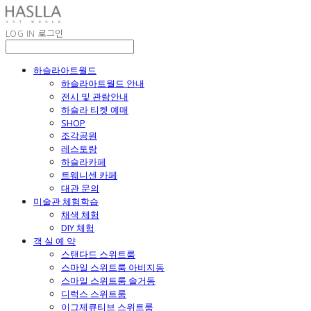
LOG IN
로그인
하슬라아트월드
하슬라아트월드 안내
전시 및 관람안내
하슬라 티켓 예매
SHOP
조각공원
레스토랑
하슬라카페
트웨니센 카페
대관 문의
미술관 체험학습
채색 체험
DIY 체험
객 실 예 약
스탠다드 스위트룸
스마일 스위트룸 아비지동
스마일 스위트룸 솔거동
디럭스 스위트룸
이그제큐티브 스위트룸