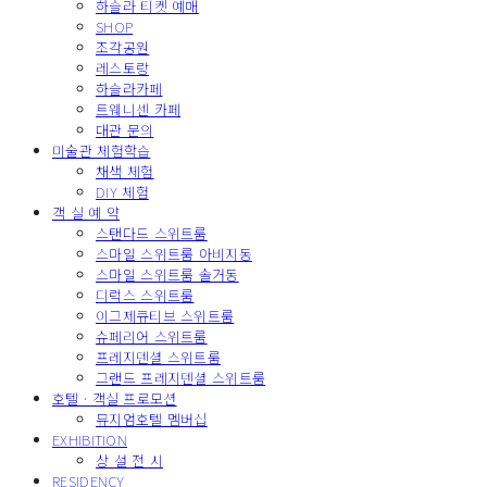
하슬라 티켓 예매
SHOP
조각공원
레스토랑
하슬라카페
트웨니센 카페
대관 문의
미술관 체험학습
채색 체험
DIY 체험
객 실 예 약
스탠다드 스위트룸
스마일 스위트룸 아비지동
스마일 스위트룸 솔거동
디럭스 스위트룸
이그제큐티브 스위트룸
슈페리어 스위트룸
프레지덴셜 스위트룸
그랜드 프레지덴셜 스위트룸
호텔 · 객실 프로모션
뮤지엄호텔 멤버십
EXHIBITION
상 설 전 시
RESIDENCY