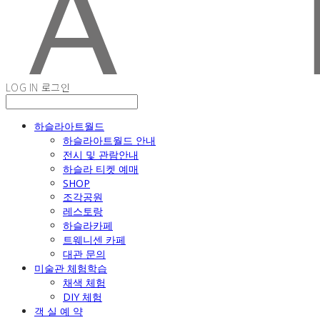
LOG IN
로그인
하슬라아트월드
하슬라아트월드 안내
전시 및 관람안내
하슬라 티켓 예매
SHOP
조각공원
레스토랑
하슬라카페
트웨니센 카페
대관 문의
미술관 체험학습
채색 체험
DIY 체험
객 실 예 약