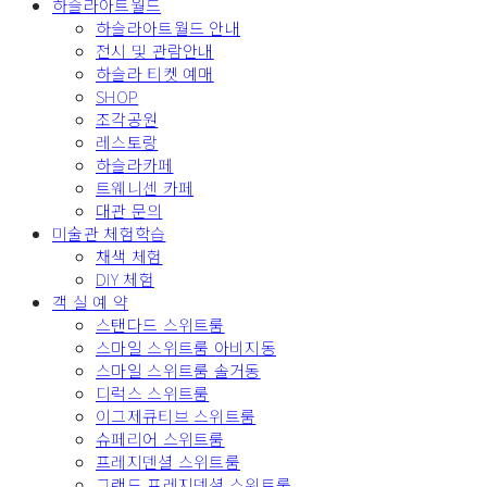
하슬라아트월드
하슬라아트월드 안내
전시 및 관람안내
하슬라 티켓 예매
SHOP
조각공원
레스토랑
하슬라카페
트웨니센 카페
대관 문의
미술관 체험학습
채색 체험
DIY 체험
객 실 예 약
스탠다드 스위트룸
스마일 스위트룸 아비지동
스마일 스위트룸 솔거동
디럭스 스위트룸
이그제큐티브 스위트룸
슈페리어 스위트룸
프레지덴셜 스위트룸
그랜드 프레지덴셜 스위트룸