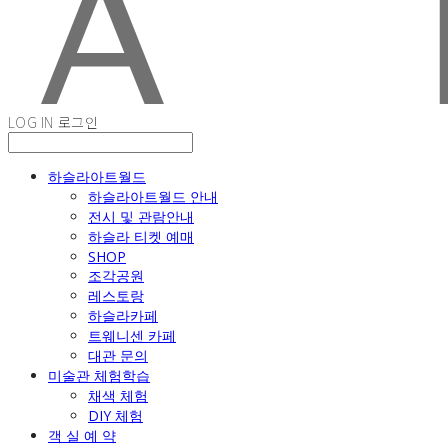
LOG IN
로그인
하슬라아트월드
하슬라아트월드 안내
전시 및 관람안내
하슬라 티켓 예매
SHOP
조각공원
레스토랑
하슬라카페
트웨니센 카페
대관 문의
미술관 체험학습
채색 체험
DIY 체험
객 실 예 약