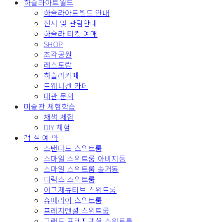
하슬라아트월드
하슬라아트월드 안내
전시 및 관람안내
하슬라 티켓 예매
SHOP
조각공원
레스토랑
하슬라카페
트웨니센 카페
대관 문의
미술관 체험학습
채색 체험
DIY 체험
객 실 예 약
스탠다드 스위트룸
스마일 스위트룸 아비지동
스마일 스위트룸 솔거동
디럭스 스위트룸
이그제큐티브 스위트룸
슈페리어 스위트룸
프레지덴셜 스위트룸
그랜드 프레지덴셜 스위트룸