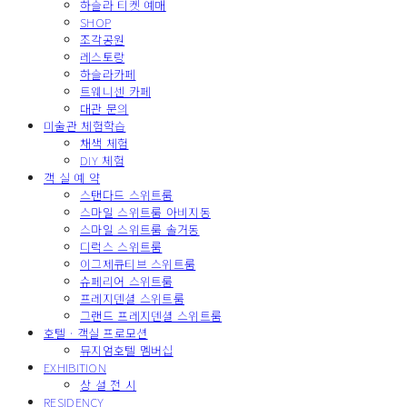
하슬라 티켓 예매
SHOP
조각공원
레스토랑
하슬라카페
트웨니센 카페
대관 문의
미술관 체험학습
채색 체험
DIY 체험
객 실 예 약
스탠다드 스위트룸
스마일 스위트룸 아비지동
스마일 스위트룸 솔거동
디럭스 스위트룸
이그제큐티브 스위트룸
슈페리어 스위트룸
프레지덴셜 스위트룸
그랜드 프레지덴셜 스위트룸
호텔 · 객실 프로모션
뮤지엄호텔 멤버십
EXHIBITION
상 설 전 시
RESIDENCY