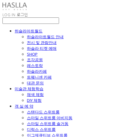
LOG IN
로그인
하슬라아트월드
하슬라아트월드 안내
전시 및 관람안내
하슬라 티켓 예매
SHOP
조각공원
레스토랑
하슬라카페
트웨니센 카페
대관 문의
미술관 체험학습
채색 체험
DIY 체험
객 실 예 약
스탠다드 스위트룸
스마일 스위트룸 아비지동
스마일 스위트룸 솔거동
디럭스 스위트룸
이그제큐티브 스위트룸