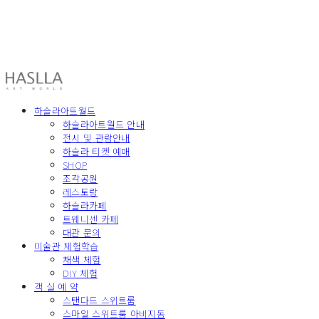
HASLLA ART WORLD
하슬라아트월드
하슬라아트월드 안내
전시 및 관람안내
하슬라 티켓 예매
SHOP
조각공원
레스토랑
하슬라카페
트웨니센 카페
대관 문의
미술관 체험학습
채색 체험
DIY 체험
객 실 예 약
스탠다드 스위트룸
스마일 스위트룸 아비지동