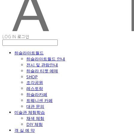
LOG IN
로그인
하슬라아트월드
하슬라아트월드 안내
전시 및 관람안내
하슬라 티켓 예매
SHOP
조각공원
레스토랑
하슬라카페
트웨니센 카페
대관 문의
미술관 체험학습
채색 체험
DIY 체험
객 실 예 약