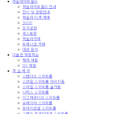
하슬라아트월드
하슬라아트월드 안내
전시 및 관람안내
하슬라 티켓 예매
SHOP
조각공원
레스토랑
하슬라카페
트웨니센 카페
대관 문의
미술관 체험학습
채색 체험
DIY 체험
객 실 예 약
스탠다드 스위트룸
스마일 스위트룸 아비지동
스마일 스위트룸 솔거동
디럭스 스위트룸
이그제큐티브 스위트룸
슈페리어 스위트룸
프레지덴셜 스위트룸
그랜드 프레지덴셜 스위트룸