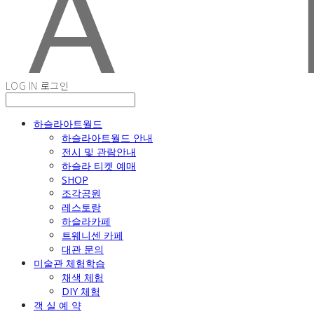
LOG IN
로그인
하슬라아트월드
하슬라아트월드 안내
전시 및 관람안내
하슬라 티켓 예매
SHOP
조각공원
레스토랑
하슬라카페
트웨니센 카페
대관 문의
미술관 체험학습
채색 체험
DIY 체험
객 실 예 약