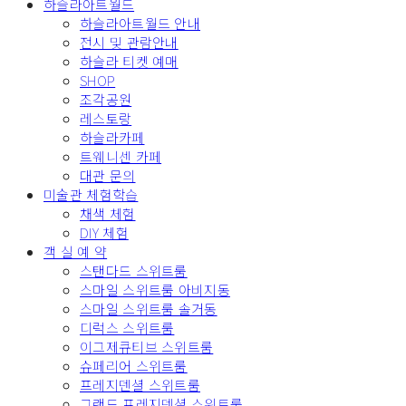
하슬라아트월드
하슬라아트월드 안내
전시 및 관람안내
하슬라 티켓 예매
SHOP
조각공원
레스토랑
하슬라카페
트웨니센 카페
대관 문의
미술관 체험학습
채색 체험
DIY 체험
객 실 예 약
스탠다드 스위트룸
스마일 스위트룸 아비지동
스마일 스위트룸 솔거동
디럭스 스위트룸
이그제큐티브 스위트룸
슈페리어 스위트룸
프레지덴셜 스위트룸
그랜드 프레지덴셜 스위트룸