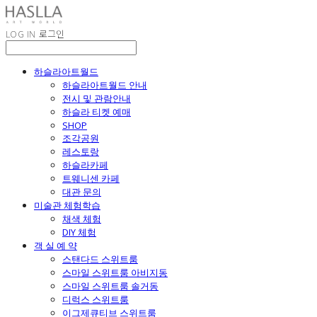
LOG IN
로그인
하슬라아트월드
하슬라아트월드 안내
전시 및 관람안내
하슬라 티켓 예매
SHOP
조각공원
레스토랑
하슬라카페
트웨니센 카페
대관 문의
미술관 체험학습
채색 체험
DIY 체험
객 실 예 약
스탠다드 스위트룸
스마일 스위트룸 아비지동
스마일 스위트룸 솔거동
디럭스 스위트룸
이그제큐티브 스위트룸