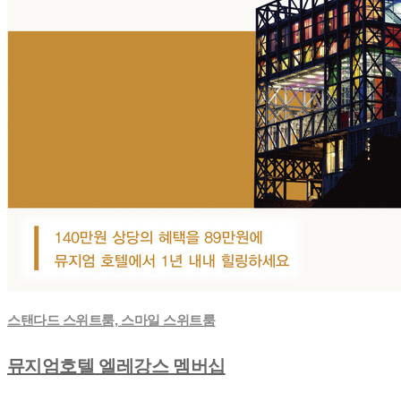
스탠다드 스위트룸, 스마일 스위트룸
뮤지엄호텔 엘레강스 멤버십