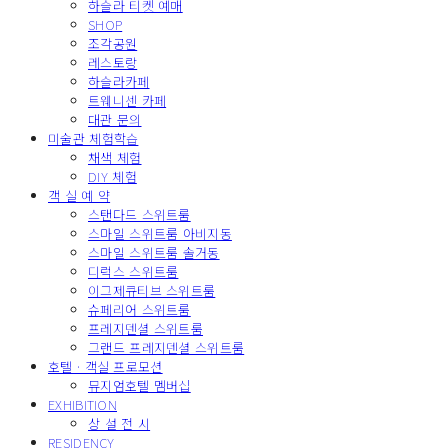
하슬라 티켓 예매
SHOP
조각공원
레스토랑
하슬라카페
트웨니센 카페
대관 문의
미술관 체험학습
채색 체험
DIY 체험
객 실 예 약
스탠다드 스위트룸
스마일 스위트룸 아비지동
스마일 스위트룸 솔거동
디럭스 스위트룸
이그제큐티브 스위트룸
슈페리어 스위트룸
프레지덴셜 스위트룸
그랜드 프레지덴셜 스위트룸
호텔 · 객실 프로모션
뮤지엄호텔 멤버십
EXHIBITION
상 설 전 시
RESIDENCY