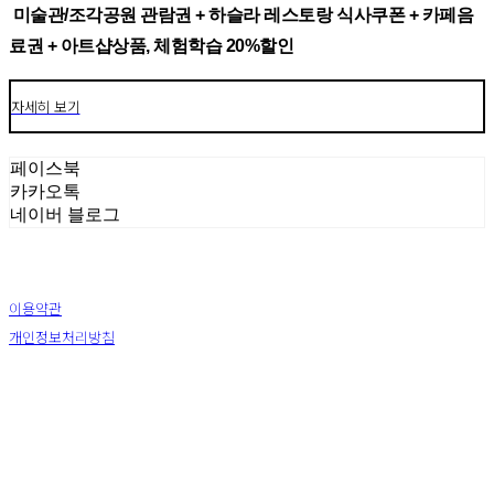
미술관/조각공원 관람권 + 하슬라 레스토랑 식사쿠폰 + 카페음
료권 + 아트샵상품, 체험학습 20%할인
자세히 보기
페이스북
카카오톡
네이버 블로그
이용약관
개인정보처리방침
사업자정보확인
상호: (주) 하슬라아트월드 | 대표: 박신정 | 전화: 033-644-9411 | 이메일: ar2271@naver.com
주소: 강원 강릉시 강동면 율곡로 1441 | 사업자등록번호:
226-81-25878
| 통신판매:
2009-강원
강릉-0067
| 호스팅제공자: (주)식스샵