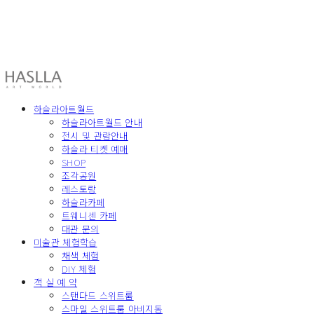
HASLLA ART WORLD
하슬라아트월드
하슬라아트월드 안내
전시 및 관람안내
하슬라 티켓 예매
SHOP
조각공원
레스토랑
하슬라카페
트웨니센 카페
대관 문의
미술관 체험학습
채색 체험
DIY 체험
객 실 예 약
스탠다드 스위트룸
스마일 스위트룸 아비지동