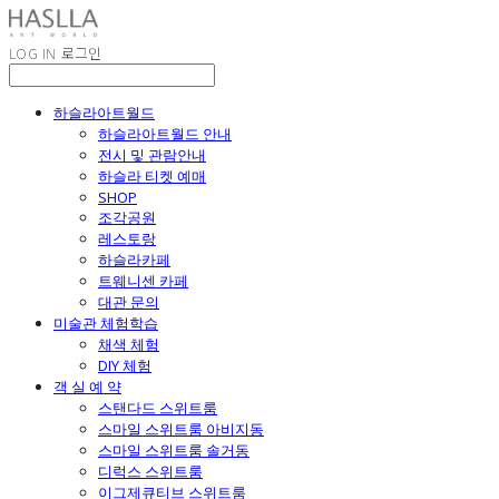
LOG IN
로그인
하슬라아트월드
하슬라아트월드 안내
전시 및 관람안내
하슬라 티켓 예매
SHOP
조각공원
레스토랑
하슬라카페
트웨니센 카페
대관 문의
미술관 체험학습
채색 체험
DIY 체험
객 실 예 약
스탠다드 스위트룸
스마일 스위트룸 아비지동
스마일 스위트룸 솔거동
디럭스 스위트룸
이그제큐티브 스위트룸