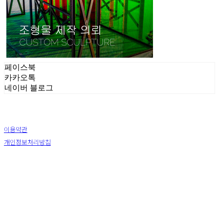
페이스북
카카오톡
네이버 블로그
이용약관
개인정보처리방침
사업자정보확인
상호: (주) 하슬라아트월드 | 대표: 박신정 | 전화: 033-644-9411 | 이메일: ar2271@naver.com
주소: 강원 강릉시 강동면 율곡로 1441 | 사업자등록번호:
226-81-25878
| 통신판매:
2009-강원
강릉-0067
| 호스팅제공자: (주)식스샵