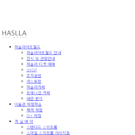
HASLLA ART WORLD
하슬라아트월드
하슬라아트월드 안내
전시 및 관람안내
하슬라 티켓 예매
SHOP
조각공원
레스토랑
하슬라카페
트웨니센 카페
대관 문의
미술관 체험학습
채색 체험
DIY 체험
객 실 예 약
스탠다드 스위트룸
스마일 스위트룸 아비지동