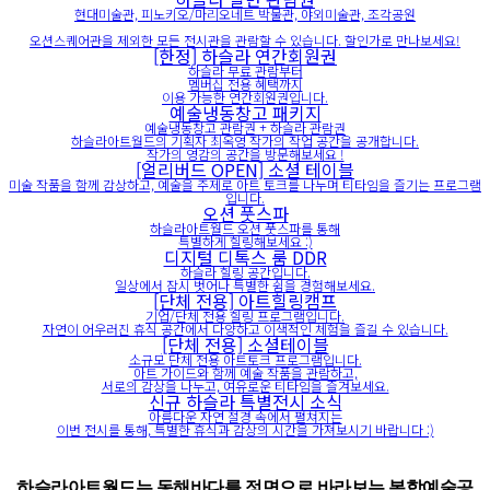
현대미술관, 피노키오/마리오네트 박물관, 야외미술관, 조각공원
오션스퀘어관을 제외한 모든 전시관을 관람할 수 있습니다. 할인가로 만나보세요!
[한정] 하슬라 연간회원권
하슬라 무료 관람부터
멤버십 전용 혜택까지
이용 가능한 연간회원권입니다.
예술냉동창고 패키지
예술냉동창고 관람권 + 하슬라 관람권
하슬라아트월드의 기획자 최옥영 작가의 작업 공간을 공개합니다.
작가의 영감의 공간을 방문해보세요 !
[얼리버드 OPEN] 소셜 테이블
미술 작품을 함께 감상하고, 예술을 주제로 아트 토크를 나누며 티타임을 즐기는 프로그램
입니다.
오션 풋스파
하슬라아트월드 오션 풋스파를 통해
특별하게 힐링해보세요 :)
디지털 디톡스 룸 DDR
하슬라 힐링 공간입니다.
일상에서 잠시 벗어나 특별한 쉼을 경험해보세요.
[단체 전용] 아트힐링캠프
기업/단체 전용 힐링 프로그램입니다.
자연이 어우러진 휴식 공간에서 다양하고 이색적인 체험을 즐길 수 있습니다.
[단체 전용] 소셜테이블
소규모 단체 전용 아트토크 프로그램입니다.
아트 가이드와 함께 예술 작품을 관람하고,
서로의 감상을 나누고, 여유로운 티타임을 즐겨보세요.
신규 하슬라 특별전시 소식
아름다운 자연 절경 속에서 펼쳐지는
이번 전시를 통해, 특별한 휴식과 감상의 시간을 가져보시기 바랍니다 :)
하슬라아트월드는 동해바다를 정면으로 바라보는 복합예술공