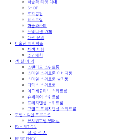
하슬라 티켓 예매
SHOP
조각공원
레스토랑
하슬라카페
트웨니센 카페
대관 문의
미술관 체험학습
채색 체험
DIY 체험
객 실 예 약
스탠다드 스위트룸
스마일 스위트룸 아비지동
스마일 스위트룸 솔거동
디럭스 스위트룸
이그제큐티브 스위트룸
슈페리어 스위트룸
프레지덴셜 스위트룸
그랜드 프레지덴셜 스위트룸
호텔 · 객실 프로모션
뮤지엄호텔 멤버십
EXHIBITION
상 설 전 시
RESIDENCY